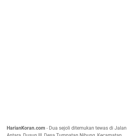
HarianKoran.com
- Dua sejoli ditemukan tewas di Jalan
Antara, Dusun III, Desa Tumpatan Nibung, Kecamatan