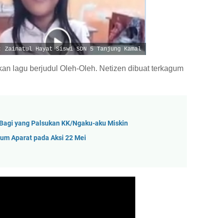
: Zainatul Hayat Siswi SDN 5 Tanjung Kamal
kan lagu berjudul Oleh-Oleh. Netizen dibuat terkagum
 Bagi yang Palsukan KK/Ngaku-aku Miskin
um Aparat pada Aksi 22 Mei